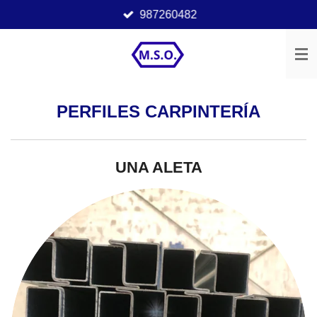
987260482
Ir
al
contenido
principal
PERFILES CARPINTERÍA
UNA ALETA